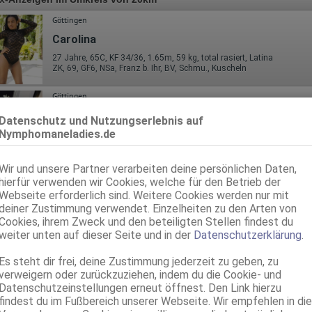
Göttingen
Carolina
27 Jahre, 65C, KF 34/36, 1.65m, 59 kg, total rasiert, Latina
ZK, 69, GF6, NSa, Franz b. Ihr, BV, Schmu., Kuscheln
Göttingen
Barbara
Datenschutz und Nutzungserlebnis auf
Nymphomaneladies.de
23 Jahre, 75B, KF 34/36, 1.70m, total rasiert, osteuropäisch
ZK, AV, 69, GF6, Franz b. Ihr, BV, MFF
Wir und unsere Partner verarbeiten deine persönlichen Daten,
Göttingen
hierfür verwenden wir Cookies, welche für den Betrieb der
0.9km, Weender Landstr. 74
Webseite erforderlich sind. Weitere Cookies werden nur mit
Jenny
deiner Zustimmung verwendet. Einzelheiten zu den Arten von
38 Jahre, 100E(DD), KF 40, 1.75m, total rasiert, osteuropäisch
Cookies, ihrem Zweck und den beteiligten Stellen findest du
ZK, 69, GF6, Franz b. Ihr, BV, Herrenrunde, GS
weiter unten auf dieser Seite und in der
Datenschutzerklärung
.
Göttingen
Es steht dir frei, deine Zustimmung jederzeit zu geben, zu
1.4km, Maschmühlenweg 54
verweigern oder zurückzuziehen, indem du die Cookie- und
Sey Beatrix Neu im Haus 54
Datenschutzeinstellungen erneut öffnest. Den Link hierzu
findest du im Fußbereich unserer Webseite. Wir empfehlen in die
20 Jahre, 85C, KF 38, 1.65m, 65 kg, total rasiert, osteuropäisch