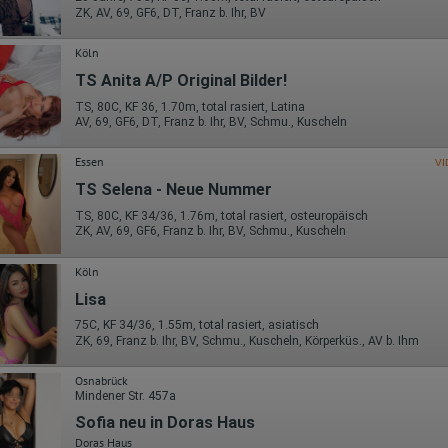
Wohin ging der Besucher? Klickte er auf weitere Seiten des Portals
ZK, AV, 69, GF6, DT, Franz b. Ihr, BV
oder hat er sie komplett verlassen?
Wie lange blieb der Besucher?
Köln
Ort der Verarbeitung:
Europäische Union & USA
TS Anita A/P Original Bilder!
TS, 80C, KF 36, 1.70m, total rasiert, Latina
Hotjar
AV, 69, GF6, DT, Franz b. Ihr, BV, Schmu., Kuscheln
Wir nutzen Hotjar als Webanalysedient. Es wird verwendet, um Daten
über das Benutzerverhalten zu sammeln. Hotjar kann auch im Rahmen
Essen
VI
von Umfragen und Feedbackfunktionen, die auf unserer Website
TS Selena - Neue Nummer
eingebunden sind, von Ihnen bereitgestellte Informationen verarbeiten.
TS, 80C, KF 34/36, 1.76m, total rasiert, osteuropäisch
Herausgeber:
ZK, AV, 69, GF6, Franz b. Ihr, BV, Schmu., Kuscheln
Hotjar Limited, Malta
Erhobene Daten:
Köln
Datum und Uhrzeit des Besuchs
Lisa
Gerätetyp
75C, KF 34/36, 1.55m, total rasiert, asiatisch
Geografischer Standort
ZK, 69, Franz b. Ihr, BV, Schmu., Kuscheln, Körperküs., AV b. Ihm
IP-Adresse
Mausbewegungen
Besuchte Seiten
Osnabrück
Referrer URL
Mindener Str. 457a
Bildschirmauflösung
Sofia neu in Doras Haus
Eindeutige Gerätekennung
Sprachinformationen
Doras Haus