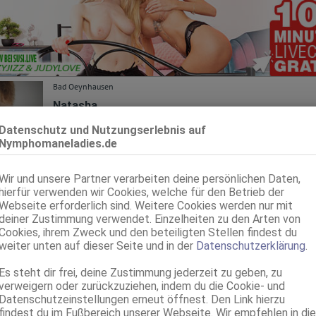
Bad Oeynhausen
Natasha
22 Jahre, 70B, KF 34, 1.70m, total rasiert, osteuropäisch
Datenschutz und Nutzungserlebnis auf
69, GF6, NSa, Franz b. Ihr, Schmu., Kuscheln, Körperküs., DSa
Nymphomaneladies.de
Düsseldorf
Am Schüttenhof 2
Wir und unsere Partner verarbeiten deine persönlichen Daten,
hierfür verwenden wir Cookies, welche für den Betrieb der
Veronika
Webseite erforderlich sind. Weitere Cookies werden nur mit
Erotik Club
deiner Zustimmung verwendet. Einzelheiten zu den Arten von
41 Jahre, 80D, KF 36/38, 1.56m, 57 kg, total rasiert, osteuropäisch
Cookies, ihrem Zweck und den beteiligten Stellen findest du
ZK, 69, DT, NSp, Franz b. Ihr, BV, MFF
weiter unten auf dieser Seite und in der
Datenschutzerklärung
.
Wuppertal
Es steht dir frei, deine Zustimmung jederzeit zu geben, zu
Iris
verweigern oder zurückzuziehen, indem du die Cookie- und
Datenschutzeinstellungen erneut öffnest. Den Link hierzu
20 Jahre, 75B, KF 34/36, 1.70m, 55 kg, total rasiert, Latina
ZK, 69, GF6, Franz b. Ihr, BV, Schmu., Kuscheln, Körperküs.
findest du im Fußbereich unserer Webseite. Wir empfehlen in die