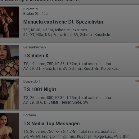
Bielefeld
Braker Str. 45b
Manuela exotische Dt-Spezialistin
75F, KF 38, 1.60m, teilrasiert, exotisch
69, DT, NSa, NSp, Franz b. Ihr, BV, Schmu., Kuscheln
Gelsenkirchen
VI
TS Valen X
TS, 19 Jahre, 75D, KF 36, 1.62m, total rasiert, Latina
AV, 69, DT, Franz b. Ihr, BV, Schmu., Kuscheln, Körperküs.
Düsseldorf
VI
TS 1001 Night
TS, 26 Jahre, 85D, KF 34, 1.75m, total rasiert, Latina
AV, 69, GF6, DT, MMF, Herrenrunde, SW
Bochum
TS Nadia Top Massagen
TS, 26 Jahre, 75C, KF 36, 1.74m, total rasiert, asiatisch
ZK, AV, 69, Franz b. Ihr, Schmu., Kuscheln, Körperküs., AV b. Ihm