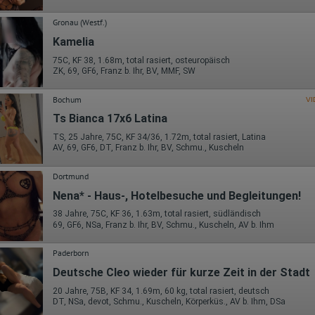
Gronau (Westf.)
Kamelia
75C, KF 38, 1.68m, total rasiert, osteuropäisch
ZK, 69, GF6, Franz b. Ihr, BV, MMF, SW
Bochum
VI
Ts Bianca 17x6 Latina
TS, 25 Jahre, 75C, KF 34/36, 1.72m, total rasiert, Latina
AV, 69, GF6, DT, Franz b. Ihr, BV, Schmu., Kuscheln
Dortmund
Nena* - Haus-, Hotelbesuche und Begleitungen!
38 Jahre, 75C, KF 36, 1.63m, total rasiert, südländisch
69, GF6, NSa, Franz b. Ihr, BV, Schmu., Kuscheln, AV b. Ihm
Paderborn
Deutsche Cleo wieder für kurze Zeit in der Stadt
20 Jahre, 75B, KF 34, 1.69m, 60 kg, total rasiert, deutsch
DT, NSa, devot, Schmu., Kuscheln, Körperküs., AV b. Ihm, DSa