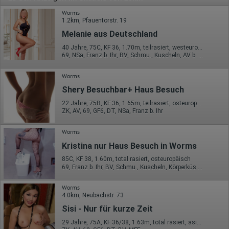
Worms
1.2km, Pfauentorstr. 19
Melanie aus Deutschland
40 Jahre, 75C, KF 36, 1.70m, teilrasiert, westeuropäisch
69, NSa, Franz b. Ihr, BV, Schmu., Kuscheln, AV b. Ihm, DSa
Worms
Shery Besuchbar+ Haus Besuch
22 Jahre, 75B, KF 36, 1.65m, teilrasiert, osteuropäisch
ZK, AV, 69, GF6, DT, NSa, Franz b. Ihr
Worms
Kristina nur Haus Besuch in Worms
85C, KF 38, 1.60m, total rasiert, osteuropäisch
69, Franz b. Ihr, BV, Schmu., Kuscheln, Körperküs., DSa, DSp
Worms
4.0km, Neubachstr. 73
Sisi - Nur für kurze Zeit
29 Jahre, 75A, KF 36/38, 1.63m, total rasiert, asiatisch