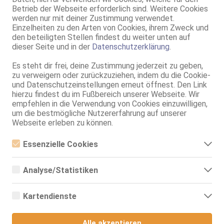
Betrieb der Webseite erforderlich sind. Weitere Cookies
Mannheim
VIDEO
werden nur mit deiner Zustimmung verwendet.
Einzelheiten zu den Arten von Cookies, ihrem Zweck und
TS Sexy Bella - 100% Real
den beteiligten Stellen findest du weiter unten auf
TS, 25 Jahre, 90C, KF 36/38, 1.70m, 68 kg, total rasiert, Latina
dieser Seite und in der
Datenschutzerklärung
.
ZK, 69, GF6, Franz b. Ihr, Schmu., Kuscheln, Körperküs., DSa
Es steht dir frei, deine Zustimmung jederzeit zu geben,
Mannheim
VIDEO
zu verweigern oder zurückzuziehen, indem du die Cookie-
Flavia latina TOP service
und Datenschutzeinstellungen erneut öffnest. Den Link
hierzu findest du im Fußbereich unserer Webseite. Wir
25 Jahre, 85D, KF 36/38, 1.65m, 60 kg, total rasiert, Latina
empfehlen in die Verwendung von Cookies einzuwilligen,
ZK, 69, GF6, Franz b. Ihr, BV, Schmu., Kuscheln, Körperküs.
um die bestmögliche Nutzererfahrung auf unserer
Webseite erleben zu können.
Mannheim
Tattoo Model TS Shirin
Essenzielle Cookies
TS, 80E(DD), KF 38, total rasiert, südländisch
Essenzielle Cookies sind alle notwendigen Cookies, die für den
AV, 69, GF6, DT, NSa, NSp, devot
Betrieb der Webseite notwendig sind, indem Grundfunktionen
Analyse/Statistiken
ermöglicht werden. Die Webseite kann ohne diese Cookies nicht
richtig funktionieren.
Analyse- bzw. Statistikcookies sind Cookies, die der Analyse der
Webseiten-Nutzung und der Erstellung von anonymisierten
Kartendienste
Zugriffsstatistiken dienen. Sie helfen den Webseiten-Besitzern zu
verstehen, wie Besucher mit Webseiten interagieren, indem
Google Maps
Informationen anonym gesammelt und gemeldet werden.
Alle akzeptieren