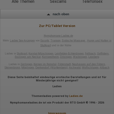
Alle Themen
Sexcams
Telefonsex
Hotjar
Wir nutzen Hotjar als Webanalysedient. Es wird verwendet, um
Daten über das Benutzerverhalten zu sammeln. Hotjar kann
nach oben
auch im Rahmen von Umfragen und Feedbackfunktionen, die
auf unserer Website eingebunden sind, von Ihnen bereitgestellte
Informationen verarbeiten.
Zur PC/Tablet Version
Herausgeber:
Nymphomane Ladies.de
Hotjar Limited, Malta
Mehr
Ladies Sex-Anzeigen
von
Escorts
,
Transen
,
Erotische Massage
,
Huren und Nutten in
Erhobene Daten:
Stuttgart
und in der Nähe
Datum und Uhrzeit des Besuchs
Ladies in
Stuttgart
,
Korntal-Münchingen
,
Leinfelden-Echterdingen
,
Fellbach
,
Ostfildern
,
Gerätetyp
Esslingen am Neckar
,
Kornwestheim
,
Ditzingen
,
Waiblingen
,
Leonberg
Geografischer Standort
Ladies in
Gerlingen
,
Kernen im Remstal
,
Filderstadt
,
Neuhausen auf den Fildern
,
IP-Adresse
Steinenbronn
,
Möglingen
,
Denkendorf (Württemberg)
,
Aichwald
,
Wolfschlugen
,
Altbach
Mausbewegungen
Besuchte Seiten
Referrer URL
Diese Seite beinhaltet eindeutige erotische Darstellungen und ist für
Minderjährige nicht geeignet!
Bildschirmauflösung
Eindeutige Gerätekennung
Ladies
Sprachinformationen
Gerätebestriebssystem
Themenladies powered by
Ladies.de
Browser-Typ
Klicks
Nymphomaneladies.de ist ein Produkt der RTO GmbH © 1996 - 2026
Domain-Name
Eindeutige Benutzerkennung
Impressum