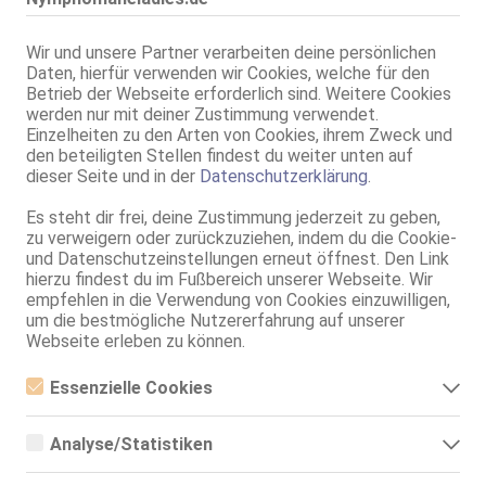
Stuttgart
TS Isabela Pantera Negra
Wir und unsere Partner verarbeiten deine persönlichen
Daten, hierfür verwenden wir Cookies, welche für den
TS, 80E(DD), KF 38, 1.83m, total rasiert, Latina
Betrieb der Webseite erforderlich sind. Weitere Cookies
AV, 69, GF6, Franz b. Ihr, BV, MMF, Schmu., Kuscheln
werden nur mit deiner Zustimmung verwendet.
Einzelheiten zu den Arten von Cookies, ihrem Zweck und
Stuttgart
VIDEO
den beteiligten Stellen findest du weiter unten auf
TS Valeria
dieser Seite und in der
Datenschutzerklärung
.
TS, 37 Jahre, 85D, KF 36, 1.72m, total rasiert, Latina
ZK, AV, 69, GF6, NSa, NSp, Franz b. Ihr
Es steht dir frei, deine Zustimmung jederzeit zu geben,
zu verweigern oder zurückzuziehen, indem du die Cookie-
Stuttgart
und Datenschutzeinstellungen erneut öffnest. Den Link
3.3km, Hornbergstr. 5a
hierzu findest du im Fußbereich unserer Webseite. Wir
empfehlen in die Verwendung von Cookies einzuwilligen,
Top TS Luzi
um die bestmögliche Nutzererfahrung auf unserer
TS, asiatisch
Webseite erleben zu können.
AV, 69, NSa, MFF, MMF, Schmu., Kuscheln, AV b. Ihm
Essenzielle Cookies
Essenzielle Cookies sind alle notwendigen Cookies, die für den
Betrieb der Webseite notwendig sind, indem Grundfunktionen
Analyse/Statistiken
ermöglicht werden. Die Webseite kann ohne diese Cookies nicht
richtig funktionieren.
Analyse- bzw. Statistikcookies sind Cookies, die der Analyse der