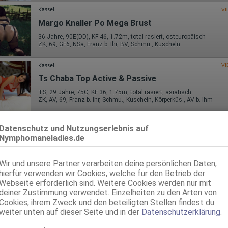
Kassel
VI
Margo Knaller Po Mega Brust
36 Jahre, 90E(DD), KF 46, 1.72m, total rasiert, osteuropäisch
ZK, 69, GF6, NSa, Franz b. Ihr, BV, Schmu., Kuscheln
Kassel
VI
Ts Chaba Top Active & Passive
TS, 29 Jahre, 75C, KF 36, 1.75m, total rasiert, asiatisch
ZK, AV, 69, Franz b. Ihr, Schmu., Kuscheln, Körperküs., AV b. Ihm
Kassel
VI
Datenschutz und Nutzungserlebnis auf
Natascha - Happy-End-Pr*st*tamassage
Nymphomaneladies.de
42 Jahre, 80C, KF 36, 1.55m, total rasiert, osteuropäisch
69, GF6, NSa, Franz b. Ihr, BV, Schmu., Kuscheln, Körperküs.
Wir und unsere Partner verarbeiten deine persönlichen Daten,
hierfür verwenden wir Cookies, welche für den Betrieb der
Kassel
Webseite erforderlich sind. Weitere Cookies werden nur mit
Lalisa Top-Massage
deiner Zustimmung verwendet. Einzelheiten zu den Arten von
Cookies, ihrem Zweck und den beteiligten Stellen findest du
75C, KF 36, 1.60m, teilrasiert, asiatisch
weiter unten auf dieser Seite und in der
Datenschutzerklärung
.
69, Schmu., Kuscheln, Mast., RS, FE