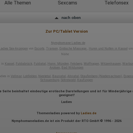
Webseite)
Alle Themen
Sexcams
Telefonsex
Welche Dateien wurden heruntergeladen?
Welche Videos angeschaut?
Wurden Werbebanner angeklickt?
nach oben
Wohin ging der Besucher? Klickte er auf weitere Seiten des Portals
oder hat er sie komplett verlassen?
Wie lange blieb der Besucher?
Zur PC/Tablet Version
Ort der Verarbeitung:
Nymphomane Ladies.de
Europäische Union & USA
Ladies Sex-Anzeigen
von
Escorts
,
Transen
,
Erotische Massage
,
Huren und Nutten in Kassel
und
Hotjar
Nähe
Wir nutzen Hotjar als Webanalysedient. Es wird verwendet, um Daten
 in
Kassel
,
Fuldabrück
,
Fuldatal
,
Hann. Münden
,
Felsberg
,
Wolfhagen
,
Witzenhausen
,
Warbu
über das Benutzerverhalten zu sammeln. Hotjar kann auch im Rahmen
Arolsen
,
Bad Wildungen
von Umfragen und Feedbackfunktionen, die auf unserer Website
eingebunden sind, von Ihnen bereitgestellte Informationen verarbeiten.
dies in
Vellmar
,
Lohfelden
,
Niestetal
,
Baunatal
,
Ahnatal
,
Staufenberg (Niedersachsen)
,
Espen
Schauenburg
,
Söhrewald
,
Kaufungen
Herausgeber:
Hotjar Limited, Malta
e Seite beinhaltet eindeutige erotische Darstellungen und ist für Minderjährige 
geeignet!
Erhobene Daten:
Ladies
Datum und Uhrzeit des Besuchs
Gerätetyp
Themenladies powered by
Ladies.de
Geografischer Standort
Nymphomaneladies.de ist ein Produkt der RTO GmbH © 1996 - 2026
IP-Adresse
Mausbewegungen
Besuchte Seiten