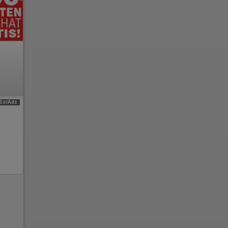
e
SolAds
n