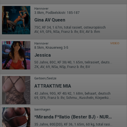
übermittelte IP-Adresse wird nicht mit anderen Daten von Google
Hannover
zusammengeführt.
3.8km, Podbielskistr. 185-187
Erhobene Informationen zum Besucherverhalten sind folgende:
Gina AV Queen
Herkunft (Land und Stadt)
75C, KF 34, 1.67m, total rasiert, osteuropäisch
Sprache
AV, 69, GF6, NSa, Franz b. Ihr, BV, AV b. Ihm
Betriebssystem
Gerät (PC, Tablet-PC oder Smartphone)
Hannover
VIDEO
Browser und alle verwendeten Add-ons
8.5km, Knauerweg 3-5
Auflösung des Computers
Besucherquelle (Facebook, Suchmaschine oder
Jessica
verweisende Webseite)
Welche Dateien wurden heruntergeladen?
50 Jahre, 80C, KF 38/40, 1.65m, teilrasiert, deutsch
Welche Videos angeschaut?
ZK, AV, 69, NSa, NSp, Franz b. Ihr, BV
Wurden Werbebanner angeklickt?
Wohin ging der Besucher? Klickte er auf weitere Seiten des
Garbsen/Seelze
Portals oder hat er sie komplett verlassen?
Wie lange blieb der Besucher?
ATTRAKTIVE MIA
Ort der Verarbeitung:
43 Jahre, 90G, KF 40/42, 1.68m, behaart, deutsch
69, GF6, Franz b. Ihr, Schmu., Kuscheln, Körperküs., DSa, DSp
Europäische Union & USA
Hotjar
Isernhagen
Wir nutzen Hotjar als Webanalysedient. Es wird verwendet, um
*Miranda F*llatio (Bester BJ) - NUR ANRUFE
Daten über das Benutzerverhalten zu sammeln. Hotjar kann
35 Jahre, 80E(DD), KF 36, 1.65m, 60 kg, total rasiert, deutsch
auch im Rahmen von Umfragen und Feedbackfunktionen, die