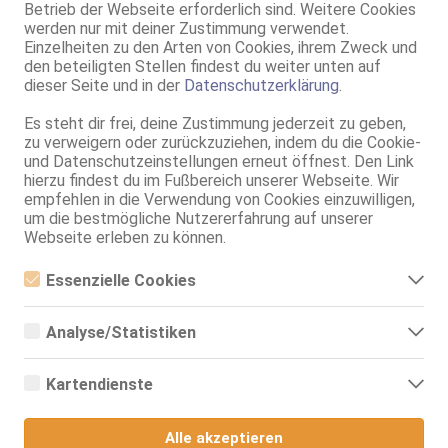
Betrieb der Webseite erforderlich sind. Weitere Cookies
werden nur mit deiner Zustimmung verwendet.
Einzelheiten zu den Arten von Cookies, ihrem Zweck und
den beteiligten Stellen findest du weiter unten auf
dieser Seite und in der
Datenschutzerklärung
.
Hannover-Mitte
Tamara
Es steht dir frei, deine Zustimmung jederzeit zu geben,
zu verweigern oder zurückzuziehen, indem du die Cookie-
80C, KF 38/40, 1.77m, total rasiert, osteuropäisch
und Datenschutzeinstellungen erneut öffnest. Den Link
ZK, AV, 69, GF6, NSa, NSp, Franz b. Ihr
hierzu findest du im Fußbereich unserer Webseite. Wir
empfehlen in die Verwendung von Cookies einzuwilligen,
Hannover
2.1km, Deisterstr. 28
um die bestmögliche Nutzererfahrung auf unserer
Webseite erleben zu können.
Pamela Party 24/24
28 Jahre, 95D, KF 38, 1.70m, total rasiert, südländisch
Essenzielle Cookies
ZK, AV, 69, GF6, DT, NSa, Franz b. Ihr
Essenzielle Cookies sind alle notwendigen Cookies, die für den
Betrieb der Webseite notwendig sind, indem Grundfunktionen
Hannover
Analyse/Statistiken
ermöglicht werden. Die Webseite kann ohne diese Cookies nicht
2.1km, Deisterstr. 28
richtig funktionieren.
Analyse- bzw. Statistikcookies sind Cookies, die der Analyse der
Kelly Hermosa Latina OW Natur Ganz Neu! nur Anrufe
Webseiten-Nutzung und der Erstellung von anonymisierten
Kartendienste
Zugriffsstatistiken dienen. Sie helfen den Webseiten-Besitzern zu
26 Jahre, 100E(DD), KF 36, 1.70m, total rasiert, Latina
verstehen, wie Besucher mit Webseiten interagieren, indem
ZK, AV, Franz b. Ihr, Schmu., Kuscheln, Körperküs., EL, Mast.
Google Maps
Informationen anonym gesammelt und gemeldet werden.
Alle akzeptieren
Hannover