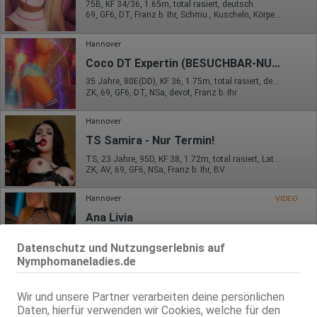
75B, KF 34/36, 1.65m, total rasiert, deutsch
69, GF6, DT, Franz b. Ihr, Schmu., Kuscheln, Körperküs., GBp
Hannover
Coco DT Expertin (BESUCHBAR-NUR ANRUFE
35 Jahre, 80E(DD), KF 36, 1.75m, total rasiert, deutsch
ZK, 69, GF6, DT, NSa, devot, Franz b. Ihr
Hannover
TS Samira - Nur Termin!
TS, 23 Jahre, 95D, KF 38, 1.72m, total rasiert, Latina
ZK, AV, 69, GF6, NSa, Franz b. Ihr, BV
Hannover
VIDEO
Ana Livia
21 Jahre, 75B, KF 36, 1.65m, 50 kg, total rasiert, Latina
Datenschutz und Nutzungserlebnis auf
ZK, 69, GF6, Franz b. Ihr, BV, Schmu., Kuscheln, Körperküs.
Nymphomaneladies.de
Wir und unsere Partner verarbeiten deine persönlichen
Daten, hierfür verwenden wir Cookies, welche für den