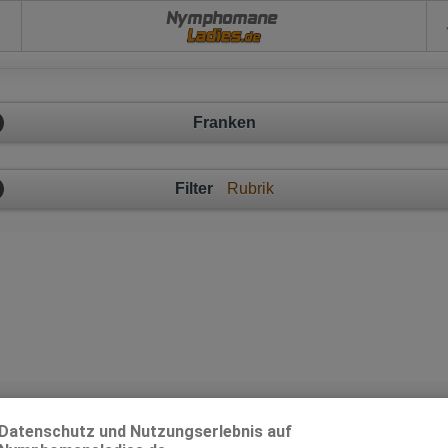
Nymphomane
Franken
Filter
Rubrik
Franken
Datenschutz und Nutzungserlebnis auf
x-Anzeigen in Franken