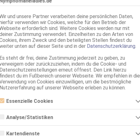
Nymphomaneladies.de
Würzburg
Wir und unsere Partner verarbeiten deine persönlichen Daten,
CARO auch Hs.+Htlb.
hierfür verwenden wir Cookies, welche für den Betrieb der
39 Jahre, 85C, KF 40/42, 1.70m, total rasiert, Latina
Webseite erforderlich sind. Weitere Cookies werden nur mit
69, GF6, NSa, Franz b. Ihr, BV, MFF, MMF
deiner Zustimmung verwendet. Einzelheiten zu den Arten von
Cookies, ihrem Zweck und den beteiligten Stellen findest du
Nürnberg
weiter unten auf dieser Seite und in der
Datenschutzerklärung
.
Selena NEU
Es steht dir frei, deine Zustimmung jederzeit zu geben, zu
75A, KF 34, 1.68m, total rasiert, osteuropäisch
verweigern oder zurückzuziehen, indem du die Cookie- und
69, GF6, Franz b. Ihr, BV, Schmu., Kuscheln, Körperküs., DSa
Datenschutzeinstellungen erneut öffnest. Den Link hierzu
findest du im Fußbereich unserer Webseite. Wir empfehlen in die
Verwendung von Cookies einzuwilligen, um die bestmögliche
Nutzererfahrung auf unserer Webseite erleben zu können.
Essenzielle Cookies
Essenzielle Cookies sind alle notwendigen Cookies, die für den Betrieb
der Webseite notwendig sind, indem Grundfunktionen ermöglicht
Analyse/Statistiken
werden. Die Webseite kann ohne diese Cookies nicht richtig
funktionieren.
Analyse- bzw. Statistikcookies sind Cookies, die der Analyse der
Webseiten-Nutzung und der Erstellung von anonymisierten
Kartendienste
Zugriffsstatistiken dienen. Sie helfen den Webseiten-Besitzern zu