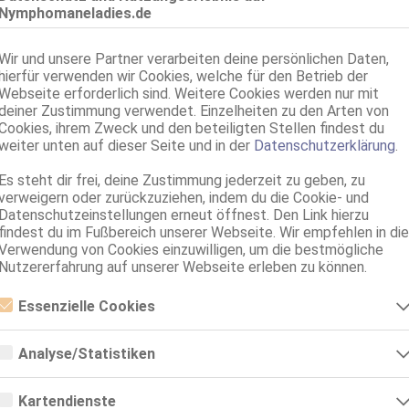
Nymphomaneladies.de
Augsburg - Lechhausen
TS Jamina Luxus
Wir und unsere Partner verarbeiten deine persönlichen Daten,
hierfür verwenden wir Cookies, welche für den Betrieb der
TS, 25 Jahre, 80B, KF 32, 1.65m, 55 kg, teilrasiert, asiatisch
AV, 69, NSa, devot, Franz b. Ihr, Schmu., Kuscheln, Körperküs.
Webseite erforderlich sind. Weitere Cookies werden nur mit
deiner Zustimmung verwendet. Einzelheiten zu den Arten von
Cookies, ihrem Zweck und den beteiligten Stellen findest du
weiter unten auf dieser Seite und in der
Datenschutzerklärung
.
Es steht dir frei, deine Zustimmung jederzeit zu geben, zu
verweigern oder zurückzuziehen, indem du die Cookie- und
Datenschutzeinstellungen erneut öffnest. Den Link hierzu
findest du im Fußbereich unserer Webseite. Wir empfehlen in die
Verwendung von Cookies einzuwilligen, um die bestmögliche
Nutzererfahrung auf unserer Webseite erleben zu können.
Umkreis 30km
Essenzielle Cookies
Essenzielle Cookies sind alle notwendigen Cookies, die für den Betrieb
der Webseite notwendig sind, indem Grundfunktionen ermöglicht
Analyse/Statistiken
Alle Themen
Sexcams
Telefonsex
werden. Die Webseite kann ohne diese Cookies nicht richtig
funktionieren.
Analyse- bzw. Statistikcookies sind Cookies, die der Analyse der
Webseiten-Nutzung und der Erstellung von anonymisierten
Kartendienste
nach oben
Zugriffsstatistiken dienen. Sie helfen den Webseiten-Besitzern zu