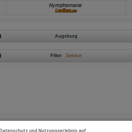
Nymphomane
Augsburg
Filter
Service
Augsburg
Datenschutz und Nutzungserlebnis auf
x-Anzeige im Umkreis von 20km