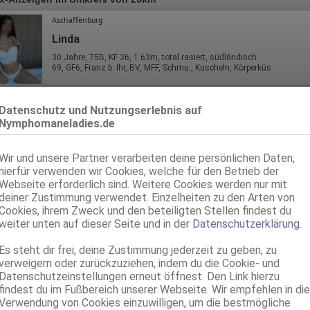
Aschaffenburg
Linda
30 Jahre, 75B, KF 36, 1.63m, total rasiert, südländisch
69, GF6, Franz b. Ihr, BV, MFF, Schmu., Kuscheln, Körperküs.
Aschaffenburg
Datenschutz und Nutzungserlebnis auf
Clara- Squ*rting-str*pon-f*sting aktiv!
Nymphomaneladies.de
30 Jahre, 75B, KF 34/36, 1.63m, 55 kg, total rasiert, osteuropäisch
69, GF6, NSa, dominant, Franz b. Ihr, BV, MFF
Wir und unsere Partner verarbeiten deine persönlichen Daten,
hierfür verwenden wir Cookies, welche für den Betrieb der
Hainburg
Webseite erforderlich sind. Weitere Cookies werden nur mit
Mariel
deiner Zustimmung verwendet. Einzelheiten zu den Arten von
85D, KF 38, 1.60m, total rasiert, Latina
Cookies, ihrem Zweck und den beteiligten Stellen findest du
GF6, BV, Schmu., Kuscheln, Körperküs., AV b. Ihm, DSa, DSp
weiter unten auf dieser Seite und in der
Datenschutzerklärung
.
Hainburg
Es steht dir frei, deine Zustimmung jederzeit zu geben, zu
verweigern oder zurückzuziehen, indem du die Cookie- und
Michele
Datenschutzeinstellungen erneut öffnest. Den Link hierzu
55 Jahre, 75C, KF 38, 1.60m, 67 kg, total rasiert, deutsch
findest du im Fußbereich unserer Webseite. Wir empfehlen in die
ZK, AV, 69, GF6, DT, NSa, NSp
Verwendung von Cookies einzuwilligen, um die bestmögliche