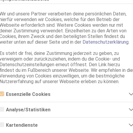
0.3km, Tegernseestr. 15
NEU! IVONNE
Wir und unsere Partner verarbeiten deine persönlichen Daten,
LIEBESPERLEN - DAS ORIGINAL!
hierfür verwenden wir Cookies, welche für den Betrieb der
35 Jahre, 85C, KF 36/38, 1.60m, total rasiert, Latina
Webseite erforderlich sind. Weitere Cookies werden nur mit
ZK, AV, 69, GF6, Franz b. Ihr, BV, MMF
deiner Zustimmung verwendet. Einzelheiten zu den Arten von
Cookies, ihrem Zweck und den beteiligten Stellen findest du
Rosenheim
weiter unten auf dieser Seite und in der
Datenschutzerklärung
.
0.3km, Tegernseestr. 15
MAYA
Es steht dir frei, deine Zustimmung jederzeit zu geben, zu
verweigern oder zurückzuziehen, indem du die Cookie- und
LIEBESPERLEN - DAS ORIGINAL!
Datenschutzeinstellungen erneut öffnest. Den Link hierzu
80D, KF 38, 1.68m, total rasiert, osteuropäisch
ZK, 69, NSa, Franz b. Ihr, BV, MFF, Schmu., Kuscheln
findest du im Fußbereich unserer Webseite. Wir empfehlen in die
Verwendung von Cookies einzuwilligen, um die bestmögliche
Nutzererfahrung auf unserer Webseite erleben zu können.
Rosenheim
1.2km, Kufsteiner Str. 109
Natalya partyG*irl NEU
Essenzielle Cookies
LAUFHAUS Kufsteiner 109
Essenzielle Cookies sind alle notwendigen Cookies, die für den Betrieb
80D, KF 36/38, total rasiert, osteuropäisch
der Webseite notwendig sind, indem Grundfunktionen ermöglicht
Analyse/Statistiken
ZK, 69, GF6, Franz b. Ihr, BV, Körperküs., DSa
werden. Die Webseite kann ohne diese Cookies nicht richtig
funktionieren.
Analyse- bzw. Statistikcookies sind Cookies, die der Analyse der
Webseiten-Nutzung und der Erstellung von anonymisierten
Rosenheim
Kartendienste
Zugriffsstatistiken dienen. Sie helfen den Webseiten-Besitzern zu
1.2km, Kufsteiner Str. 109
verstehen, wie Besucher mit Webseiten interagieren, indem
Google Maps