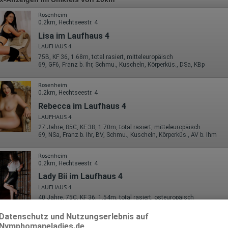
Rosenheim
0.2km, Hechtseestr. 4
Lisa im Laufhaus 4
LAUFHAUS 4
75B, KF 36, 1.68m, total rasiert, mitteleuropäisch
69, GF6, Franz b. Ihr, Schmu., Kuscheln, Körperküs., DSa, KBp
Rosenheim
0.2km, Hechtseestr. 4
Rebecca im Laufhaus 4
LAUFHAUS 4
27 Jahre, 85C, KF 38, 1.70m, total rasiert, mitteleuropäisch
69, NSa, Franz b. Ihr, BV, Schmu., Kuscheln, Körperküs., AV b. Ihm
Rosenheim
0.2km, Hechtseestr. 4
Lady Bii im Laufhaus 4
LAUFHAUS 4
40 Jahre, 75C, KF 36, 1.54m, total rasiert, osteuropäisch
69, NSa, dominant, kein GV, Franz b. Ihr, BV, AV b. Ihm
Datenschutz und Nutzungserlebnis auf
Nymphomaneladies.de
Rosenheim