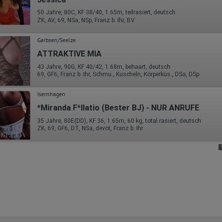
Hotjar
50 Jahre, 80C, KF 38/40, 1.65m, teilrasiert, deutsch
Wir nutzen Hotjar als Webanalysedient. Es wird verwendet, um Daten
ZK, AV, 69, NSa, NSp, Franz b. Ihr, BV
über das Benutzerverhalten zu sammeln. Hotjar kann auch im Rahmen
von Umfragen und Feedbackfunktionen, die auf unserer Website
eingebunden sind, von Ihnen bereitgestellte Informationen verarbeiten.
Garbsen/Seelze
ATTRAKTIVE MIA
Herausgeber:
Hotjar Limited, Malta
43 Jahre, 90G, KF 40/42, 1.68m, behaart, deutsch
69, GF6, Franz b. Ihr, Schmu., Kuscheln, Körperküs., DSa, DSp
Erhobene Daten:
Datum und Uhrzeit des Besuchs
Isernhagen
Gerätetyp
*Miranda F*llatio (Bester BJ) - NUR ANRUFE
Geografischer Standort
IP-Adresse
35 Jahre, 80E(DD), KF 36, 1.65m, 60 kg, total rasiert, deutsch
Mausbewegungen
ZK, 69, GF6, DT, NSa, devot, Franz b. Ihr
Besuchte Seiten
Referrer URL
Bildschirmauflösung
Eindeutige Gerätekennung
Sprachinformationen
Gerätebestriebssystem
Browser-Typ
Klicks
Domain-Name
Eindeutige Benutzerkennung
Antworten auf Umfragen