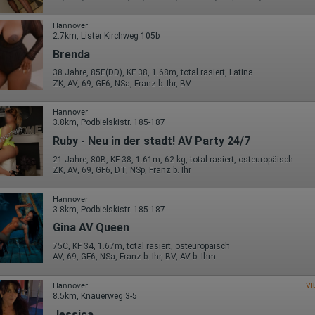
von Mitgliedstaaten der Europäischen Union oder in anderen
Vertragsstaaten des Abkommens über den Europäischen
Hannover
Wirtschaftsraum gekürzt, dies bedeutet, dass alle Daten anonym
2.7km, Lister Kirchweg 105b
erhoben werden. Nur in Ausnahmefällen wird die volle IP-Adresse an
einen Server von Google in den USA übertragen und dort gekürzt. Die von
Brenda
dem Browser des Nutzers übermittelte IP-Adresse wird nicht mit andere
Daten von Google zusammengeführt.
38 Jahre, 85E(DD), KF 38, 1.68m, total rasiert, Latina
ZK, AV, 69, GF6, NSa, Franz b. Ihr, BV
Erhobene Informationen zum Besucherverhalten sind folgende:
Hannover
Herkunft (Land und Stadt)
3.8km, Podbielskistr. 185-187
Sprache
Betriebssystem
Ruby - Neu in der stadt! AV Party 24/7
Gerät (PC, Tablet-PC oder Smartphone)
21 Jahre, 80B, KF 38, 1.61m, 62 kg, total rasiert, osteuropäisch
Browser und alle verwendeten Add-ons
ZK, AV, 69, GF6, DT, NSp, Franz b. Ihr
Auflösung des Computers
Besucherquelle (Facebook, Suchmaschine oder verweisende
Webseite)
Hannover
Welche Dateien wurden heruntergeladen?
3.8km, Podbielskistr. 185-187
Welche Videos angeschaut?
Gina AV Queen
Wurden Werbebanner angeklickt?
Wohin ging der Besucher? Klickte er auf weitere Seiten des Portals
75C, KF 34, 1.67m, total rasiert, osteuropäisch
oder hat er sie komplett verlassen?
AV, 69, GF6, NSa, Franz b. Ihr, BV, AV b. Ihm
Wie lange blieb der Besucher?
Ort der Verarbeitung:
Hannover
VI
Europäische Union & USA
8.5km, Knauerweg 3-5
Jessica