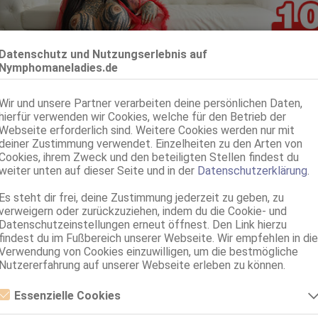
Datenschutz und Nutzungserlebnis auf
Nymphomaneladies.de
Hannover
Wir und unsere Partner verarbeiten deine persönlichen Daten,
Coco DT Expertin (BESUCHBAR-NUR ANRUFE
hierfür verwenden wir Cookies, welche für den Betrieb der
35 Jahre, 80E(DD), KF 36, 1.75m, total rasiert, deutsch
Webseite erforderlich sind. Weitere Cookies werden nur mit
ZK, 69, GF6, DT, NSa, devot, Franz b. Ihr
deiner Zustimmung verwendet. Einzelheiten zu den Arten von
Cookies, ihrem Zweck und den beteiligten Stellen findest du
Hannover
weiter unten auf dieser Seite und in der
Datenschutzerklärung
.
TS Sofia Garces Dominatrix
Es steht dir frei, deine Zustimmung jederzeit zu geben, zu
TS, 24 Jahre, 65A, KF 34/36, 1.72m, 60 kg, total rasiert, Latina
verweigern oder zurückzuziehen, indem du die Cookie- und
ZK, AV, 69, GF6, Franz b. Ihr, BV, Schmu., Kuscheln
Datenschutzeinstellungen erneut öffnest. Den Link hierzu
findest du im Fußbereich unserer Webseite. Wir empfehlen in die
Hannover
VI
Verwendung von Cookies einzuwilligen, um die bestmögliche
Ana Livia
Nutzererfahrung auf unserer Webseite erleben zu können.
21 Jahre, 75B, KF 36, 1.65m, 50 kg, total rasiert, Latina
ZK, 69, GF6, Franz b. Ihr, BV, Schmu., Kuscheln, Körperküs.
Essenzielle Cookies
Essenzielle Cookies sind alle notwendigen Cookies, die für den Betrieb