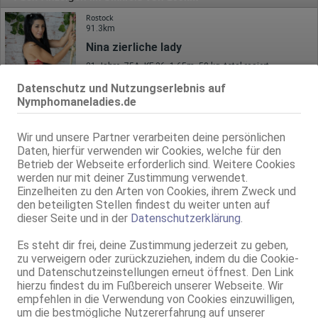
Rostock
91.3km
Nina zierliche lady
21 Jahre, 75A, KF 36, 1.65m, 50 kg, total rasiert, mitteleuropäisch
69, GF6, Schmu., Kuscheln, Körperküs., Mast., Strip, Fotos / Videos
Datenschutz und Nutzungserlebnis auf
Nymphomaneladies.de
Rostock
Emi
Wir und unsere Partner verarbeiten deine persönlichen
24 Jahre, 75B, KF 34/36, 1.60m, 48 kg, teilrasiert, asiatisch
Daten, hierfür verwenden wir Cookies, welche für den
69, NSa, NSp, Franz b. Ihr, Schmu., Kuscheln, KBa, KBp
Betrieb der Webseite erforderlich sind. Weitere Cookies
werden nur mit deiner Zustimmung verwendet.
Neubrandenburg
Einzelheiten zu den Arten von Cookies, ihrem Zweck und
95.7km, Ihlenfelder Str. 14
den beteiligten Stellen findest du weiter unten auf
Ylona
dieser Seite und in der
Datenschutzerklärung
.
27 Jahre, 75B, KF 36, 1.62m, total rasiert, osteuropäisch
69, GF6, NSa, Franz b. Ihr, BV, Schmu., Kuscheln, Körperküs.
Es steht dir frei, deine Zustimmung jederzeit zu geben,
zu verweigern oder zurückzuziehen, indem du die Cookie-
Neubrandenburg
und Datenschutzeinstellungen erneut öffnest. Den Link
96.5km
hierzu findest du im Fußbereich unserer Webseite. Wir
empfehlen in die Verwendung von Cookies einzuwilligen,
Cora
um die bestmögliche Nutzererfahrung auf unserer